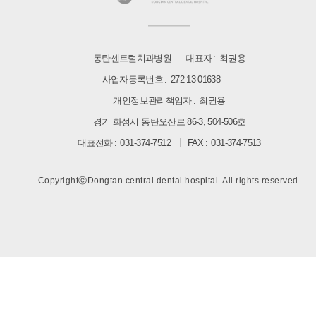
동탄센트럴치과병원
대표자
최권용
사업자등록번호
272-13-01638
개인정보관리책임자
최권용
경기 화성시 동탄오산로 86-3, 504-506호
대표전화
031-374-7512
FAX
031-374-7513
CopyrightⓒDongtan central dental hospital. All rights reserved.